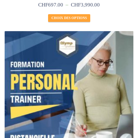
CHF
697.00
–
CHF
3,990.00
CHOIX DES OPTIONS